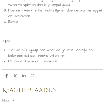
twee te splitsen dan is je appel goed.
Doe de kwark in het schaaltje en doe de warme appel
er overheen.
Eetse!
Tips:
Zet de afzuigkap aan want de geur is heerlijk en
iedereen zal een beetje willen :-p.
Dit recept is voor 1 persoon.
D
D
S
D
e
e
h
e
l
e
a
l
Reactie plaatsen
e
l
r
e
n
e
n
Naam *