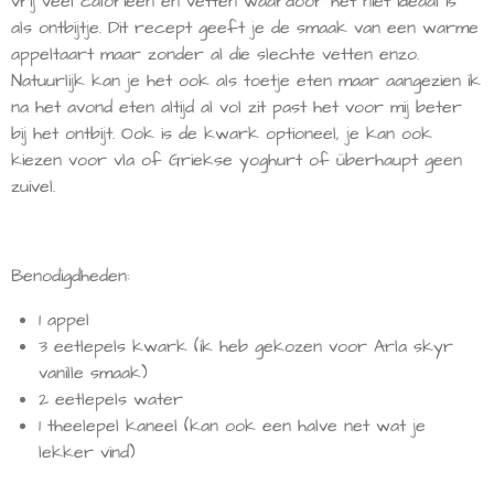
vrij veel calorieën en vetten waardoor het niet ideaal is
als ontbijtje. Dit recept geeft je de smaak van een warme
appeltaart maar zonder al die slechte vetten enzo.
Natuurlijk kan je het ook als toetje eten maar aangezien ik
na het avond eten altijd al vol zit past het voor mij beter
bij het ontbijt. Ook is de kwark optioneel, je kan ook
kiezen voor vla of Griekse yoghurt of überhaupt geen
zuivel.
Benodigdheden:
1 appel
3 eetlepels kwark (ik heb gekozen voor Arla skyr
vanille smaak)
2 eetlepels water
1 theelepel kaneel (kan ook een halve net wat je
lekker vind)