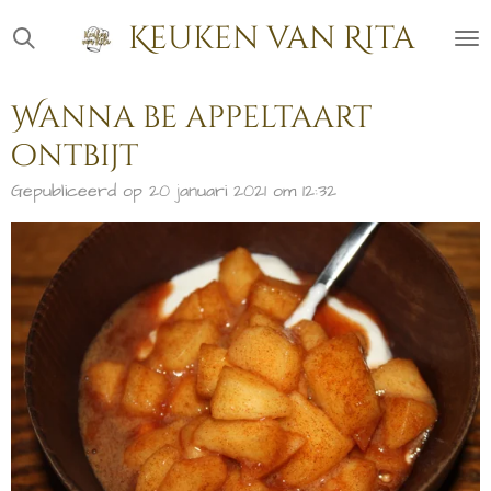
Ga
Keuken van Rita
direct
naar
de
Wanna be appeltaart
hoofdinhoud
ontbijt
Gepubliceerd op 20 januari 2021 om 12:32